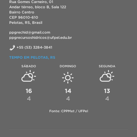
Rua Gomes Carneiro, 01
Andar térreo, bloco B, Sala 122
Bairro Centro
CEP 96010-610
Pelotas, RS, Brasil
ppgrechid@gmail.com
ppgrecursoshidricos@ufpel.edu.br
+55 (53) 3284-3841
TEMPO EM PELOTAS, RS
SÁBADO
DOMINGO
SEGUNDA
16
14
13
4
4
4
Fonte: CPPMet / UFPel