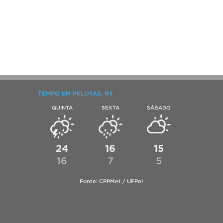
TEMPO EM PELOTAS, RS
QUINTA
SEXTA
SÁBADO
24
16
15
16
7
5
Fonte: CPPMet / UFPel