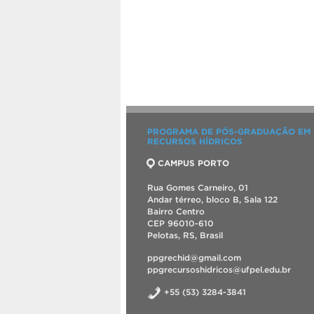
PROGRAMA DE PÓS-GRADUAÇÃO EM
RECURSOS HÍDRICOS
CAMPUS PORTO
Rua Gomes Carneiro, 01
Andar térreo, bloco B, Sala 122
Bairro Centro
CEP 96010-610
Pelotas, RS, Brasil
ppgrechid@gmail.com
ppgrecursoshidricos@ufpel.edu.br
+55 (53) 3284-3841