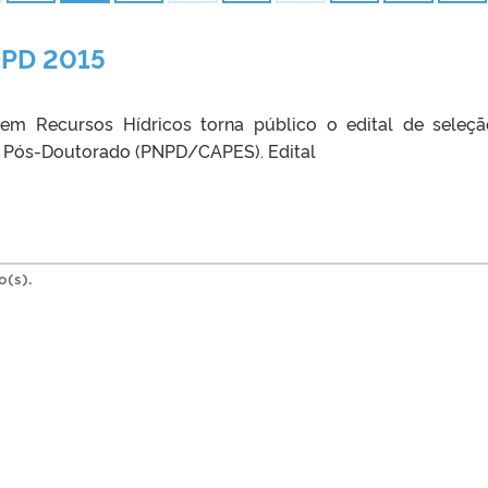
PNPD 2015
m Recursos Hídricos torna público o edital de seleç
e Pós-Doutorado (PNPD/CAPES). Edital
o(s).