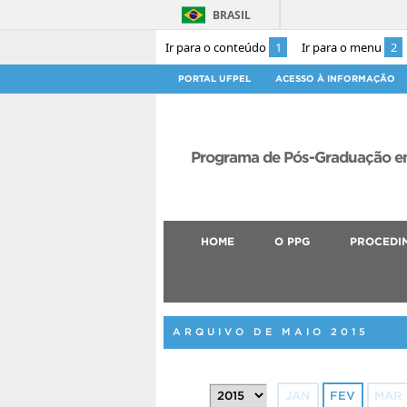
BRASIL
Ir para o conteúdo
1
Ir para o menu
2
PORTAL UFPEL
ACESSO À INFORMAÇÃO
Programa de Pós-Graduação em
HOME
O PPG
PROCEDI
ARQUIVO DE MAIO 2015
JAN
FEV
MAR