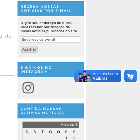
RECEBA NOSSAS
NOTÍCIAS POR E-MAIL
Digite seu endereço de e-mail
para receber notificações de
novas notícias publicadas no site.
ão de
Endereço
de
e-
Assinar
mail
SIGA-NOS NO
INSTAGRAM
Instagram
CONFIRA NOSSAS
ÚLTIMAS NOTÍCIAS
Maio 2015
D
S
T
Q
Q
S
S
1
2