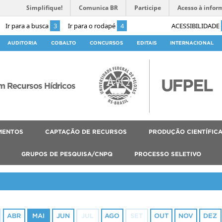
Simplifique!
Comunica BR
Participe
Acesso à infor
Ir para a busca
3
Ir para o rodapé
4
ACESSIBILIDADE
AUDITORIA
COBALTO
CONCURSOS
EDITAIS
INTERNACIONAL
 Recursos Hídricos
MENTOS
CAPTAÇÃO DE RECURSOS
PRODUÇÃO CIENTÍFIC
GRUPOS DE PESQUISA/CNPQ
PROCESSO SELETIVO
ABR
MAI
JUN
JUL
AGO
SET
OUT
NOV
DEZ