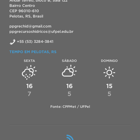
Andar térreo, bloco B, Sala 122
Bairro Centro
CEP 96010-610
Pelotas, RS, Brasil
ppgrechid@gmail.com
ppgrecursoshidricos@ufpel.edu.br
+55 (53) 3284-3841
TEMPO EM PELOTAS, RS
SEXTA
SÁBADO
DOMINGO
16
16
15
7
5
5
Fonte: CPPMet / UFPel