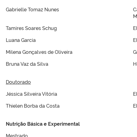
Gabrielle Tomaz Nunes
C
M
Tamires Soares Schug
E
Luana Garcia
E
Milena Gonçalves de Oliveira
G
Bruna Vaz da Silva
H
Doutorado
Jéssica Silveira Vitória
E
Thielen Borba da Costa
E
Nutrição Básica e Experimental
Mestrado