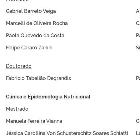
Gabriel Barreto Veiga
A
Marcelli de Oliveira Rocha
C
Paola Quevedo da Costa
P
Felipe Cararo Zanini
S
Doutorado
Fabricio Tabelião Degrandis
P
Clinica e Epidemiologia Nutricional
Mestrado
Manuela Ferreira Vianna
G
Jéssica Carollina Von Schusterschitz Soares Schiatti
L