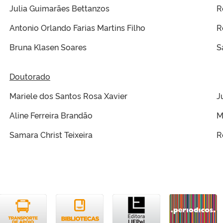
Julia Guimarães Bettanzos
R
Antonio Orlando Farias Martins Filho
R
Bruna Klasen Soares
S
Doutorado
Mariele dos Santos Rosa Xavier
J
Aline Ferreira Brandão
M
Samara Christ Teixeira
R