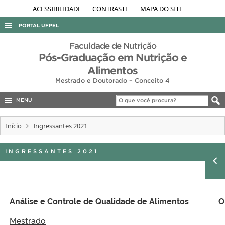
ACESSIBILIDADE
CONTRASTE
MAPA DO SITE
PORTAL UFPEL
ACESSO À INFORMAÇÃO
Faculdade de Nutrição
Pós-Graduação em Nutrição e
AUDITORIA
Alimentos
COBALTO
Mestrado e Doutorado – Conceito 4
CONCURSOS
MENU
EDITAIS
Início
Ingressantes 2021
INTERNACIONAL
OUVIDORIA
INGRESSANTES 2021
PORTARIAS
TELEFONES
Análise e Controle de Qualidade de Alimentos
O
Mestrado