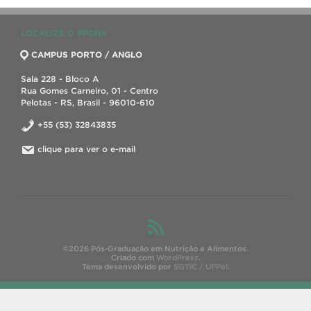
LOCALIZE O PPGNA
CAMPUS PORTO / ANGLO
Sala 228 - Bloco A
Rua Gomes Carneiro, 01 - Centro
Pelotas - RS, Brasil - 96010-610
+55 (53) 32843835
clique para ver o e-mail
©2026 Pós-Graduação em Nutrição e Alimentos.
Criado com
WordPress
.
Tema desenvolvido por
SGTIC / UFPel
.