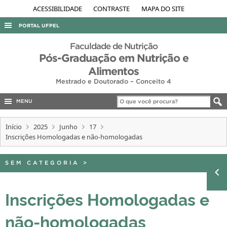
ACESSIBILIDADE
CONTRASTE
MAPA DO SITE
PORTAL UFPEL
ACESSO À INFORMAÇÃO
Faculdade de Nutrição
Pós-Graduação em Nutrição e
AUDITORIA
Alimentos
COBALTO
Mestrado e Doutorado – Conceito 4
CONCURSOS
MENU
EDITAIS
Início
2025
Junho
17
INTERNACIONAL
Inscrições Homologadas e não-homologadas
OUVIDORIA
SEM CATEGORIA
>
PORTARIAS
TELEFONES
Inscrições Homologadas e
não-homologadas