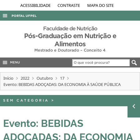
ACESSIBILIDADE
CONTRASTE
MAPA DO SITE
PORTAL UFPEL
ACESSO À INFORMAÇÃO
Faculdade de Nutrição
Pós-Graduação em Nutrição e
AUDITORIA
Alimentos
COBALTO
Mestrado e Doutorado – Conceito 4
CONCURSOS
MENU
EDITAIS
Início
2022
Outubro
17
INTERNACIONAL
Evento: BEBIDAS ADOÇADAS: DA ECONOMIA À SAÚDE PÚBLICA
OUVIDORIA
SEM CATEGORIA
>
PORTARIAS
TELEFONES
Evento: BEBIDAS
ADOÇADAS: DA ECONOMIA