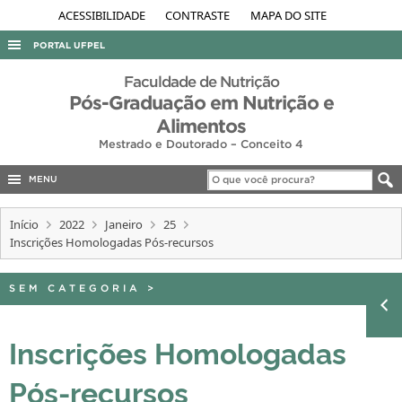
ACESSIBILIDADE
CONTRASTE
MAPA DO SITE
PORTAL UFPEL
ACESSO À INFORMAÇÃO
Faculdade de Nutrição
Pós-Graduação em Nutrição e
AUDITORIA
Alimentos
COBALTO
Mestrado e Doutorado – Conceito 4
CONCURSOS
MENU
EDITAIS
Início
2022
Janeiro
25
INTERNACIONAL
Inscrições Homologadas Pós-recursos
OUVIDORIA
SEM CATEGORIA
>
PORTARIAS
TELEFONES
Inscrições Homologadas
Pós-recursos