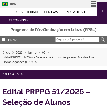
BRASIL
Simplifique!
ACESSIBILIDADE
CONTRASTE
MAPA DO SITE
Comunica BR
PORTAL UFPEL
Participe
ACESSO À INFORMAÇÃO
Programa de Pós-Graduação em Letras (PPGL)
Acesso à informação
AUDITORIA
MENU
Legislação
COBALTO
Canais
Início
2026
Junho
09
CONCURSOS
Edital PRPPG 51/2026 – Seleção de Alunos Regulares: Mestrado –
EDITAIS
Homologações (ERRATA)
INTERNACIONAL
EDITAIS
>
OUVIDORIA
PORTARIAS
Edital PRPPG 51/2026 –
TELEFONES
Seleção de Alunos