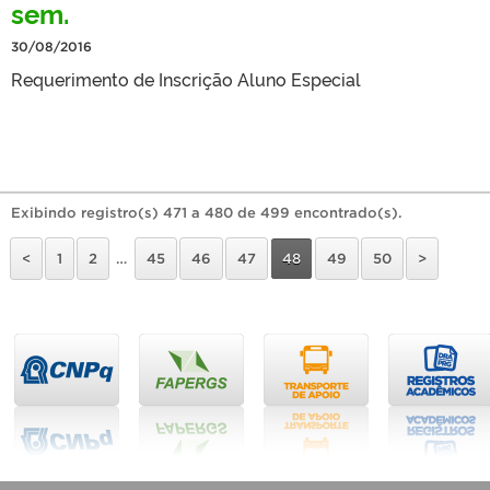
sem.
30/08/2016
Requerimento de Inscrição Aluno Especial
Exibindo registro(s) 471 a 480 de 499 encontrado(s).
<
1
2
…
45
46
47
48
49
50
>