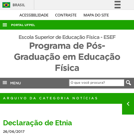
BRASIL
Simplifique!
ACESSIBILIDADE
CONTRASTE
MAPA DO SITE
Comunica BR
PORTAL UFPEL
Participe
ACESSO À INFORMAÇÃO
Escola Superior de Educação Física - ESEF
Acesso à informação
Programa de Pós-
AUDITORIA
Legislação
Graduação em Educação
COBALTO
Canais
Física
CONCURSOS
EDITAIS
MENU
INTERNACIONAL
OUVIDORIA
ARQUIVO DA CATEGORIA NOTÍCIAS
PORTARIAS
TELEFONES
Declaração de Etnia
26/06/2017