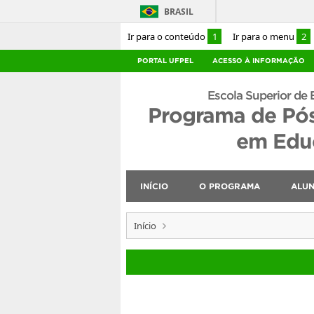
BRASIL
Ir para o conteúdo
1
Ir para o menu
2
PORTAL UFPEL
ACESSO À INFORMAÇÃO
Escola Superior de 
Programa de Pó
em Educ
INÍCIO
O PROGRAMA
ALU
Início