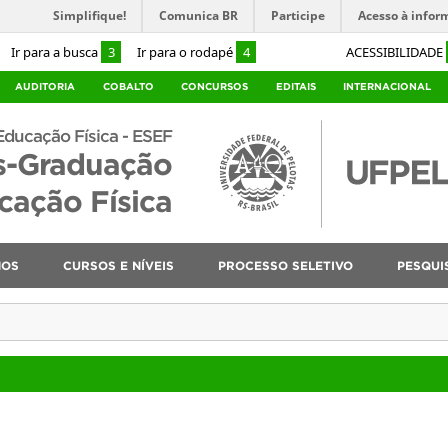
Simplifique!
Comunica BR
Participe
Acesso à infor
Ir para a busca
3
Ir para o rodapé
4
ACESSIBILIDADE
AUDITORIA
COBALTO
CONCURSOS
EDITAIS
INTERNACIONAL
Educação Física - ESEF
s-Graduação
ação Física
NOS
CURSOS E NÍVEIS
PROCESSO SELETIVO
PESQUI