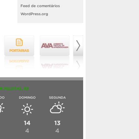
Feed de comentários
WordPress.org
M PELOTAS, RS
DO
DOMINGO
SEGUNDA
6
14
13
4
4