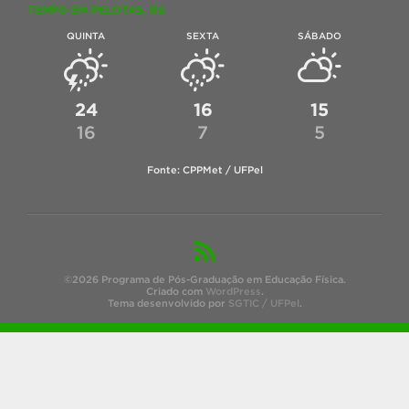
TEMPO EM PELOTAS, RS
QUINTA
SEXTA
SÁBADO
24
16
15
16
7
5
Fonte: CPPMet / UFPel
©2026 Programa de Pós-Graduação em Educação Física.
Criado com
WordPress
.
Tema desenvolvido por
SGTIC / UFPel
.