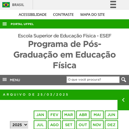
BRASIL
Simplifique!
ACESSIBILIDADE
CONTRASTE
MAPA DO SITE
Comunica BR
PORTAL UFPEL
Participe
ACESSO À INFORMAÇÃO
Escola Superior de Educação Física - ESEF
Acesso à informação
Programa de Pós-
AUDITORIA
Legislação
Graduação em Educação
COBALTO
Canais
Física
CONCURSOS
EDITAIS
MENU
INTERNACIONAL
OUVIDORIA
ARQUIVO DE 25/03/2025
PORTARIAS
TELEFONES
JAN
FEV
MAR
ABR
MAI
JUN
JUL
AGO
SET
OUT
NOV
DEZ