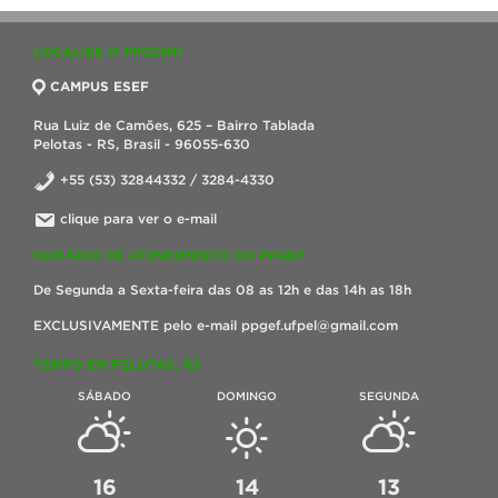
LOCALIZE O PPGCMH
CAMPUS ESEF
Rua Luiz de Camões, 625 – Bairro Tablada
Pelotas - RS, Brasil - 96055-630
+55 (53) 32844332 / 3284-4330
clique para ver o e-mail
HORÁRIO DE ATENDIMENTO DO PPGEF
De Segunda a Sexta-feira das 08 as 12h e das 14h as 18h
EXCLUSIVAMENTE pelo e-mail ppgef.ufpel@gmail.com
TEMPO EM PELOTAS, RS
SÁBADO
DOMINGO
SEGUNDA
16
14
13