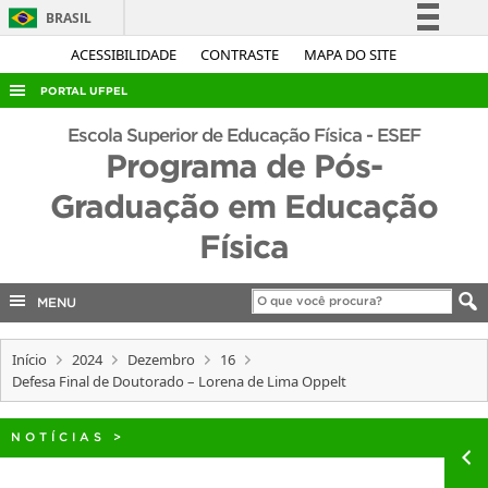
BRASIL
Simplifique!
ACESSIBILIDADE
CONTRASTE
MAPA DO SITE
Comunica BR
PORTAL UFPEL
Participe
ACESSO À INFORMAÇÃO
Escola Superior de Educação Física - ESEF
Acesso à informação
Programa de Pós-
AUDITORIA
Legislação
Graduação em Educação
COBALTO
Canais
Física
CONCURSOS
EDITAIS
MENU
INTERNACIONAL
OUVIDORIA
Início
2024
Dezembro
16
Defesa Final de Doutorado – Lorena de Lima Oppelt
PORTARIAS
TELEFONES
NOTÍCIAS
>