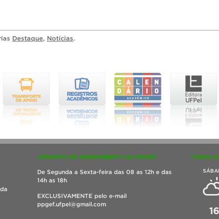
rias
Destaque
,
Notícias
.
HORÁRIO DE ATENDIMENTO DO PPGEF
TEMPO E
SÁBA
De Segunda a Sexta-feira das 08 as 12h e das
14h as 18h
ada
EXCLUSIVAMENTE pelo e-mail
ppgef.ufpel@gmail.com
1