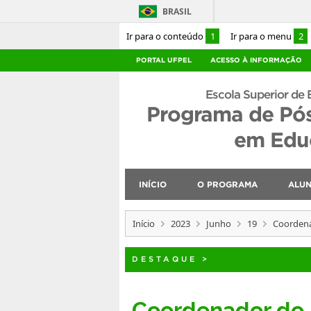
BRASIL
Ir para o conteúdo
1
Ir para o menu
2
PORTAL UFPEL
ACESSO À INFORMAÇÃO
Escola Superior de 
Programa de Pó
em Educ
INÍCIO
O PROGRAMA
ALU
Início
2023
Junho
19
Coordena
DESTAQUE
>
Coordenador do 