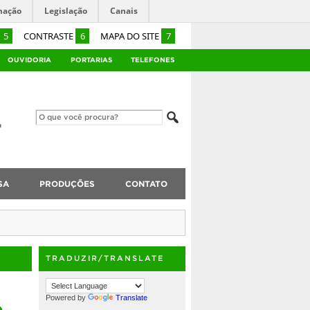
mação
Legislação
Canais
5
CONTRASTE
6
MAPA DO SITE
7
OUVIDORIA
PORTARIAS
TELEFONES
SA
PRODUÇÕES
CONTATO
TRADUZIR/TRANSLATE
o
Powered by
Translate