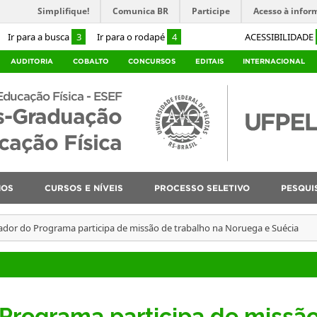
Simplifique!
Comunica BR
Participe
Acesso à infor
Ir para a busca
3
Ir para o rodapé
4
ACESSIBILIDADE
AUDITORIA
COBALTO
CONCURSOS
EDITAIS
INTERNACIONAL
Educação Física - ESEF
s-Graduação
ação Física
NOS
CURSOS E NÍVEIS
PROCESSO SELETIVO
PESQUI
dor do Programa participa de missão de trabalho na Noruega e Suécia
Programa participa de missã