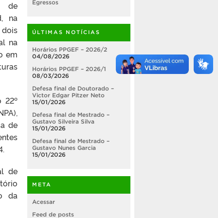
Egressos
o de
, na
 dois
ÚLTIMAS NOTÍCIAS
al na
Horários PPGEF – 2026/2
ho em
04/08/2026
turas
Horários PPGEF – 2026/1
08/03/2026
Defesa final de Doutorado –
Victor Edgar Pitzer Neto
o 22º
15/01/2026
NPA),
Defesa final de Mestrado –
Gustavo Silveira Silva
ca de
15/01/2026
entes
Defesa final de Mestrado –
4.
Gustavo Nunes Garcia
15/01/2026
al de
tório
META
ão da
Acessar
Feed de posts