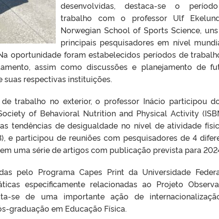
desenvolvidas, destaca-se o períod
trabalho com o professor Ulf Ekelund
Norwegian School of Sports Science, uns
principais pesquisadores em nível mundi
. Na oportunidade foram estabelecidos períodos de trabal
ndamento, assim como discussões e planejamento de fu
 suas respectivas instituições.
 trabalho no exterior, o professor Inácio participou d
ociety of Behavioral Nutrition and Physical Activity (ISB
as tendências de desigualdade no nível de atividade físi
), e participou de reuniões com pesquisadores de 4 difer
 em uma série de artigos com publicação prevista para 202
zadas pelo Programa Capes Print da Universidade Feder
ticas especificamente relacionadas ao Projeto Observa
rata-se de uma importante ação de internacionalizaç
ós-graduação em Educação Física.