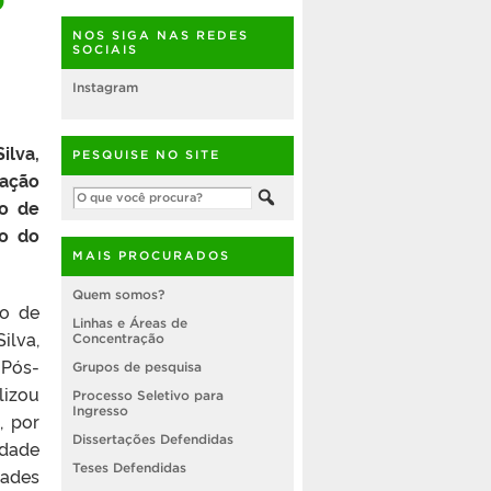
NOS SIGA NAS REDES
SOCIAIS
Instagram
lva,
PESQUISE NO SITE
ação
ão de
io do
MAIS PROCURADOS
Quem somos?
ho de
Linhas e Áreas de
ilva,
Concentração
 Pós-
Grupos de pesquisa
izou
Processo Seletivo para
Ingresso
, por
Dissertações Defendidas
idade
Teses Defendidas
ades