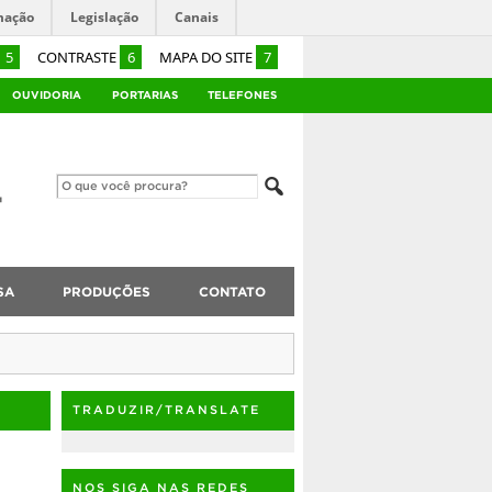
mação
Legislação
Canais
5
CONTRASTE
6
MAPA DO SITE
7
OUVIDORIA
PORTARIAS
TELEFONES
SA
PRODUÇÕES
CONTATO
TRADUZIR/TRANSLATE
NOS SIGA NAS REDES