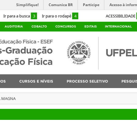
Simplifique!
Comunica BR
Participe
Acesso à infor
Ir para a busca
3
Ir para o rodapé
4
ACESSIBILIDADE
AUDITORIA
COBALTO
CONCURSOS
EDITAIS
INTERNACIONAL
Educação Física - ESEF
s-Graduação
ação Física
NOS
CURSOS E NÍVEIS
PROCESSO SELETIVO
PESQUI
A MAGNA