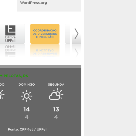
WordPress.org
M PELOTAS, RS
DO
DOMINGO
SEGUNDA
6
14
13
4
4
Fonte: CPPMet / UFPel