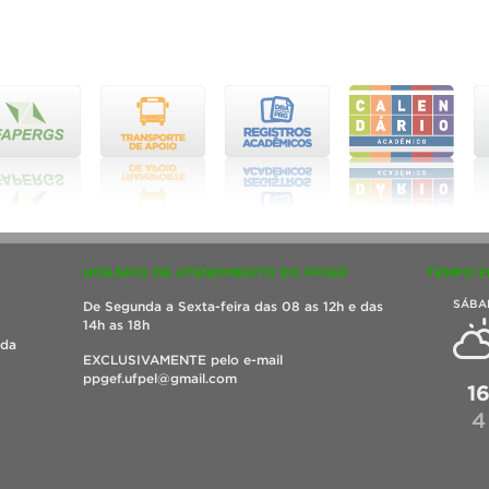
HORÁRIO DE ATENDIMENTO DO PPGEF
TEMPO E
SÁBA
De Segunda a Sexta-feira das 08 as 12h e das
14h as 18h
ada
EXCLUSIVAMENTE pelo e-mail
ppgef.ufpel@gmail.com
1
4