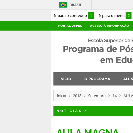
BRASIL
Ir para o conteúdo
1
Ir para o menu
2
PORTAL UFPEL
ACESSO À INFORMAÇÃO
Escola Superior de 
Programa de Pó
em Educ
INÍCIO
O PROGRAMA
ALU
Início
2018
Setembro
14
AUL
NOTÍCIAS
>
AULA MAGNA