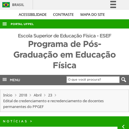
BRASIL
Simplifique!
ACESSIBILIDADE
CONTRASTE
MAPA DO SITE
Comunica BR
PORTAL UFPEL
Participe
ACESSO À INFORMAÇÃO
Escola Superior de Educação Física - ESEF
Acesso à informação
Programa de Pós-
AUDITORIA
Legislação
Graduação em Educação
COBALTO
Canais
Física
CONCURSOS
EDITAIS
MENU
INTERNACIONAL
OUVIDORIA
Início
2018
Abril
23
Edital de credenciamento e recredenciamento de docentes
PORTARIAS
permanentes do PPGEF
TELEFONES
NOTÍCIAS
>