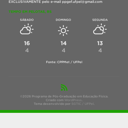
EXCLUSIVAMENTE pelo e-mail ppgef.ufpel@gmail.com
TEMPO EM PELOTAS, RS
SÁBADO
DOMINGO
SEGUNDA
16
14
13
4
4
4
Fonte: CPPMet / UFPel
©2026 Programa de Pós-Graduação em Educação Física.
Criado com
WordPress
.
Tema desenvolvido por
SGTIC / UFPel
.