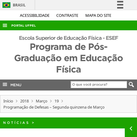
BRASIL
Simplifique!
ACESSIBILIDADE
CONTRASTE
MAPA DO SITE
Comunica BR
PORTAL UFPEL
Participe
ACESSO À INFORMAÇÃO
Escola Superior de Educação Física - ESEF
Acesso à informação
Programa de Pós-
AUDITORIA
Legislação
Graduação em Educação
COBALTO
Canais
Física
CONCURSOS
EDITAIS
MENU
INTERNACIONAL
OUVIDORIA
Início
2018
Março
19
Programação de Defesas – Segunda quinzena de Março
PORTARIAS
TELEFONES
NOTÍCIAS
>