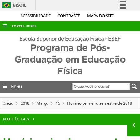
BRASIL
Simplifique!
ACESSIBILIDADE
CONTRASTE
MAPA DO SITE
Comunica BR
PORTAL UFPEL
Participe
ACESSO À INFORMAÇÃO
Escola Superior de Educação Física - ESEF
Acesso à informação
Programa de Pós-
AUDITORIA
Legislação
Graduação em Educação
COBALTO
Canais
Física
CONCURSOS
EDITAIS
MENU
INTERNACIONAL
OUVIDORIA
Início
2018
Março
16
Horário primeiro semestre de 2018
PORTARIAS
NOTÍCIAS
>
TELEFONES