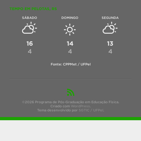
TEMPO EM PELOTAS, RS
SÁBADO
DOMINGO
SEGUNDA
16
14
13
4
4
4
Fonte: CPPMet / UFPel
©2026 Programa de Pós-Graduação em Educação Física.
Criado com
WordPress
.
Tema desenvolvido por
SGTIC / UFPel
.