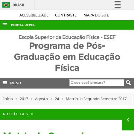
BRASIL
Simplifique!
ACESSIBILIDADE
CONTRASTE
MAPA DO SITE
Comunica BR
PORTAL UFPEL
Participe
ACESSO À INFORMAÇÃO
Escola Superior de Educação Física - ESEF
Acesso à informação
Programa de Pós-
AUDITORIA
Legislação
Graduação em Educação
COBALTO
Canais
Física
CONCURSOS
EDITAIS
MENU
INTERNACIONAL
OUVIDORIA
Início
2017
Agosto
24
Matrícula Segundo Semestre 2017
PORTARIAS
NOTÍCIAS
>
TELEFONES