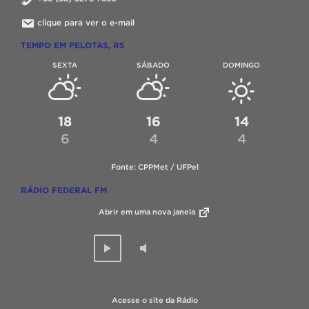
clique para ver o e-mail
TEMPO EM PELOTAS, RS
SEXTA
SÁBADO
DOMINGO
18
16
14
6
4
4
Fonte: CPPMet / UFPel
RÁDIO FEDERAL FM
Abrir em uma nova janela
Acesse o site da Rádio