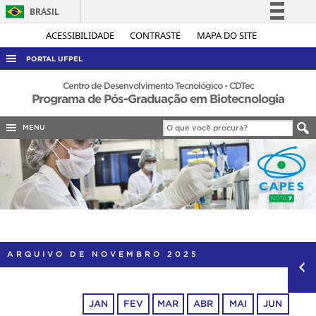
BRASIL
Simplifique!
ACESSIBILIDADE
CONTRASTE
MAPA DO SITE
Comunica BR
PORTAL UFPEL
Participe
ACESSO À INFORMAÇÃO
Centro de Desenvolvimento Tecnológico - CDTec
Programa de Pós-Graduação em Biotecnologia
Acesso à informação
AUDITORIA
Legislação
MENU
COBALTO
Canais
CONCURSOS
EDITAIS
INTERNACIONAL
OUVIDORIA
PORTARIAS
ARQUIVO DE NOVEMBRO 2025
TELEFONES
JAN
FEV
MAR
ABR
MAI
JUN