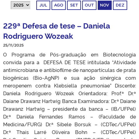
JUL
AGO
SET
OUT
NOV
DEZ
229ª Defesa de tese – Daniela
Rodriguero Wozeak
25/11/2025
O Programa de Pós-graduação em Biotecnologia
convida para a DEFESA DE TESE intitulada “Atividade
antimicrobiana e antibiofilme de nanopartículas de prata
biogênicas (Bio-AgNP) e sua ação sinérgica com
meropenem contra Klebsiella pneumoniae” Discente:
Daniela Rodriguero Wozeak Orientadora: Prof.ª Dr.ª
Daiane Drawanz Hartwig Banca Examinadora: Dr.ª Daiane
Drawanz Hartwig – presidente da banca – (IB/UFPel)
Dr.ª Daniela Fernandes Ramos – (Faculdade de
Medicina/FURG) Dr.ª Sibele Borsuk – (CDTec/UFPel)
Dr.ª Thais Larré Oliveira Bohn – (CDTec/UFPel)