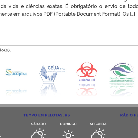
da vida e ciências exatas. É obrigatório o envio de tod
mente em arquivos PDF (Portable Document Format). Os […]
do(s).
TEMPO EM PELOTAS, RS
RÁDIO F
SÁBADO
DOMINGO
SEGUNDA
o