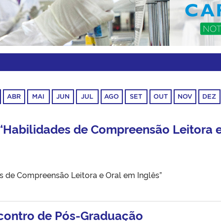
ABR
MAI
JUN
JUL
AGO
SET
OUT
NOV
DEZ
“Habilidades de Compreensão Leitora 
 de Compreensão Leitora e Oral em Inglês”
contro de Pós-Graduação