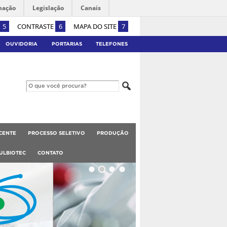
mação
Legislação
Canais
5
CONTRASTE
6
MAPA DO SITE
7
OUVIDORIA
PORTARIAS
TELEFONES
CENTE
PROCESSO SELETIVO
PRODUÇÃO
ULBIOTEC
CONTATO