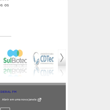
os os
EDERAL FM
Abrir em uma nova janela