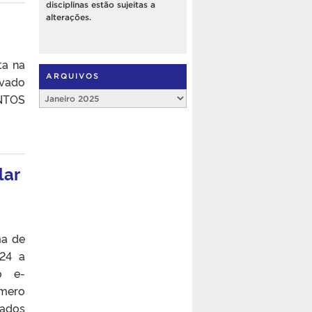
disciplinas estão sujeitas a
alterações.
ta na
ARQUIVOS
ovado
Arquivos
NTOS
lar
ma de
024 a
o e-
úmero
uados