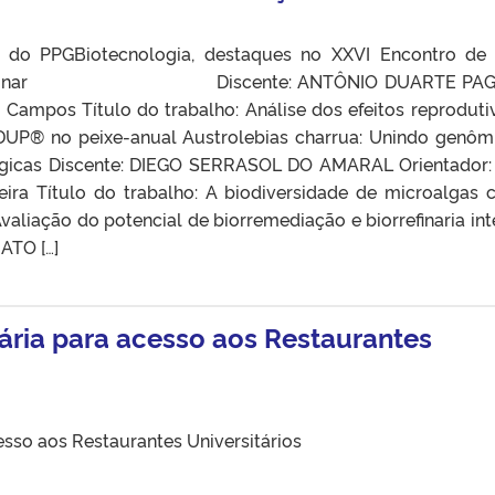
s do PPGBiotecnologia, destaques no XXVI Encontro de
tidisciplinar Discente: ANTÔNIO DUARTE PA
ias Campos Título do trabalho: Análise dos efeitos reproduti
DUP® no peixe-anual Austrolebias charrua: Unindo genôm
ógicas Discente: DIEGO SERRASOL DO AMARAL Orientador: 
reira Título do trabalho: A biodiversidade de microalgas
valiação do potencial de biorremediação e biorrefinaria int
ATO […]
sária para acesso aos Restaurantes
esso aos Restaurantes Universitários