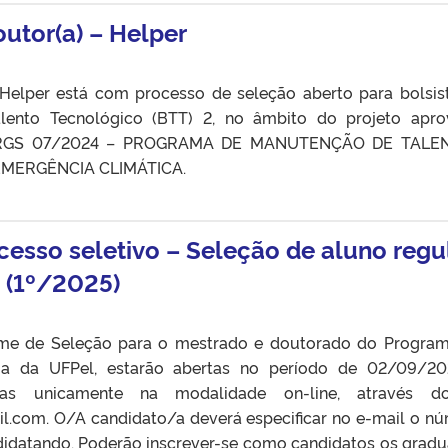
utor(a) – Helper
Helper está com processo de seleção aberto para bolsis
alento Tecnológico (BTT) 2, no âmbito do projeto apr
ERGS 07/2024 – PROGRAMA DE MANUTENÇÃO DE TALE
EMERGÊNCIA CLIMÁTICA.
cesso seletivo – Seleção de aluno regu
 (1º/2025)
ame de Seleção para o mestrado e doutorado do Progra
ia da UFPel, estarão abertas no período de 02/09/2
das unicamente na modalidade on-line, através d
l.com. O/A candidato/a deverá especificar no e-mail o n
andidatando. Poderão inscrever-se como candidatos os grad