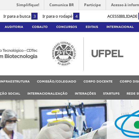
Simplifique!
Comunica BR
Participe
Acesso à infor
Ir para a busca
3
Ir para o rodapé
4
ACESSIBILIDADE
AUDITORIA
COBALTO
CONCURSOS
EDITAIS
INTERNACIONAL
 Tecnológico - CDTec
m Biotecnologia
INFRAESTRUTURA
COMISSÃO/COLEGIADO
CORPO DOCENTE
CORPO DIS
RÇÃO SOCIAL
INTERNACIONALIZAÇÃO
INTERAÇÕES
STARTUPS
REDE S