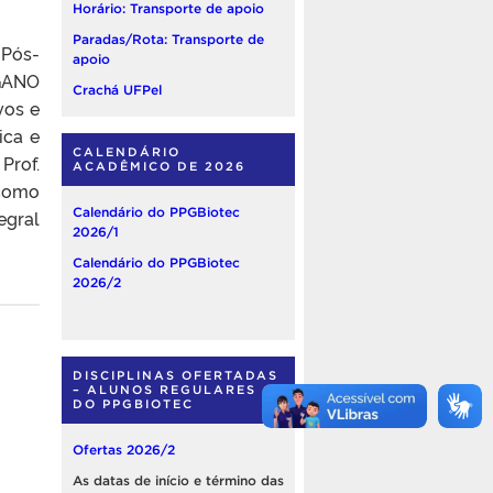
Horário: Transporte de apoio
Paradas/Rota: Transporte de
 Pós-
apoio
GANO
Crachá UFPel
vos e
ica e
CALENDÁRIO
Prof.
ACADÊMICO DE 2026
 como
Calendário do PPGBiotec
egral
2026/1
Calendário do PPGBiotec
2026/2
DISCIPLINAS OFERTADAS
– ALUNOS REGULARES
DO PPGBIOTEC
Ofertas 2026/2
As datas de início e término das