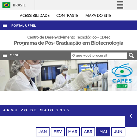
BRASIL
Simplifique!
ACESSIBILIDADE
CONTRASTE
MAPA DO SITE
Comunica BR
PORTAL UFPEL
Participe
ACESSO À INFORMAÇÃO
Centro de Desenvolvimento Tecnológico - CDTec
Programa de Pós-Graduação em Biotecnologia
Acesso à informação
AUDITORIA
Legislação
MENU
COBALTO
Canais
CONCURSOS
EDITAIS
INTERNACIONAL
OUVIDORIA
PORTARIAS
ARQUIVO DE MAIO 2025
TELEFONES
JAN
FEV
MAR
ABR
MAI
JUN