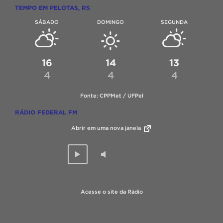
TEMPO EM PELOTAS, RS
SÁBADO
DOMINGO
SEGUNDA
16
14
13
4
4
4
Fonte: CPPMet / UFPel
RÁDIO FEDERAL FM
Abrir em uma nova janela
Acesse o site da Rádio