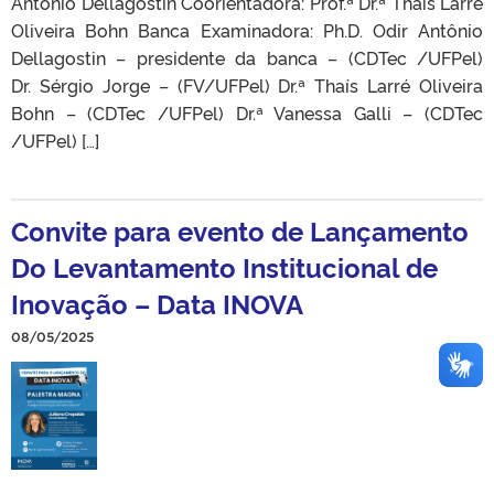
Antônio Dellagostin Coorientadora: Prof.ª Dr.ª Thaís Larré
Oliveira Bohn Banca Examinadora: Ph.D. Odir Antônio
Dellagostin – presidente da banca – (CDTec /UFPel)
Dr. Sérgio Jorge – (FV/UFPel) Dr.ª Thaís Larré Oliveira
Bohn – (CDTec /UFPel) Dr.ª Vanessa Galli – (CDTec
/UFPel) […]
Convite para evento de Lançamento
Do Levantamento Institucional de
Inovação – Data INOVA
08/05/2025