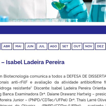
ABR
MAI
JUN
JUL
AGO
SET
OUT
NOV
DEZ
– Isabel Ladeira Pereira
m Biotecnologia comunica a todos a DEFESA DE DISSER
nais anti-rFilF e avaliação da atividade antibiofilme f
roga resistente″ Discente: Isabel Ladeira Pereira Orienta
ig Banca Examinadora Drª. Daiane Drawanz Hartwig – presi
Moreira Junior – (PNPD/CDTec/UFPel) Drª. Thaís Larré Olive
drigues de Oliveira – (PNPD/CDTec/UFPel) – suplente 