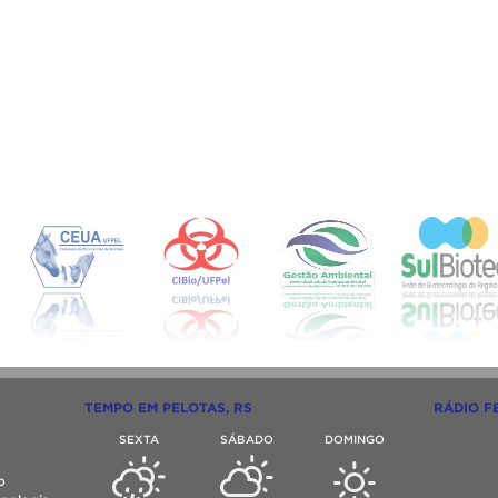
TEMPO EM PELOTAS, RS
RÁDIO F
SEXTA
SÁBADO
DOMINGO
o