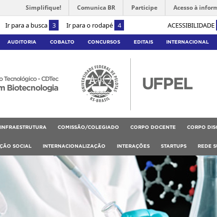
Simplifique!
Comunica BR
Participe
Acesso à infor
Ir para a busca
3
Ir para o rodapé
4
ACESSIBILIDADE
AUDITORIA
COBALTO
CONCURSOS
EDITAIS
INTERNACIONAL
 Tecnológico - CDTec
m Biotecnologia
INFRAESTRUTURA
COMISSÃO/COLEGIADO
CORPO DOCENTE
CORPO DIS
RÇÃO SOCIAL
INTERNACIONALIZAÇÃO
INTERAÇÕES
STARTUPS
REDE S