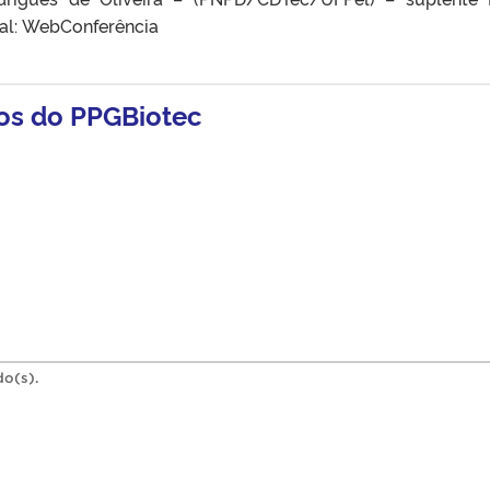
al: WebConferência
ios do PPGBiotec
do(s).