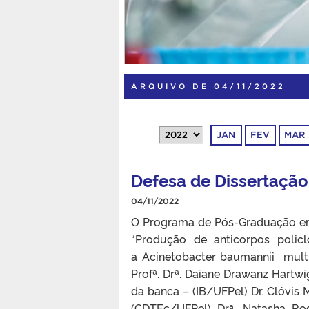
ARQUIVO DE 04/11/2022
JAN
FEV
MAR
Defesa de Dissertação 
04/11/2022
O Programa de Pós-Graduação e
“Produção de anticorpos policlo
a Acinetobacter baumannii multid
Profª. Drª. Daiane Drawanz Hartw
da banca – (IB/UFPel) Dr. Clóvis 
(CDTEc/UFPel) Drª. Natasha Ro