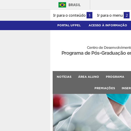
BRASIL
Ir para o conteúdo
1
Ir para o menu
2
PORTAL UFPEL
ACESSO À INFORMAÇÃO
Centro de Desenvolvimento
Programa de Pós-Graduação e
NOTÍCIAS
ÁREA ALUNO
PROGRAMA
PREMIAÇÕES
INSE