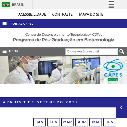
BRASIL
Simplifique!
ACESSIBILIDADE
CONTRASTE
MAPA DO SITE
Comunica BR
PORTAL UFPEL
Participe
ACESSO À INFORMAÇÃO
Centro de Desenvolvimento Tecnológico - CDTec
Programa de Pós-Graduação em Biotecnologia
Acesso à informação
AUDITORIA
Legislação
MENU
COBALTO
Canais
CONCURSOS
EDITAIS
INTERNACIONAL
OUVIDORIA
PORTARIAS
ARQUIVO DE SETEMBRO 2022
TELEFONES
JAN
FEV
MAR
ABR
MAI
JUN