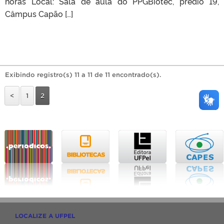
horas Local: Sala de aula do PPGBiotec, prédio 19,
Câmpus Capão […]
Exibindo registro(s) 11 a 11 de 11 encontrado(s).
<
1
2
LOCALIZE A UFPEL