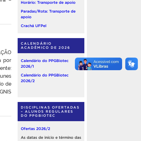
Horário: Transporte de apoio
Paradas/Rota: Transporte de
apoio
Crachá UFPel
CALENDÁRIO
ACADÊMICO DE 2026
TAÇÃO
a por
Calendário do PPGBiotec
ente:
2026/1
Nunes
Calendário do PPGBiotec
2026/2
do de
IGNIS
DISCIPLINAS OFERTADAS
– ALUNOS REGULARES
DO PPGBIOTEC
Ofertas 2026/2
As datas de início e término das