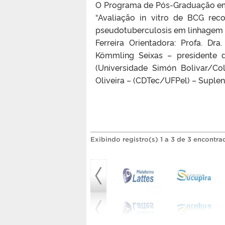
O Programa de Pós-Graduação e
“Avaliação in vitro de BCG re
pseudotuberculosis em linhagem ce
Ferreira Orientadora: Profa. D
Kömmling Seixas – presidente 
(Universidade Simón Bolivar/Co
Oliveira – (CDTec/UFPel) – Suplent
Exibindo registro(s) 1 a 3 de 3 encontra