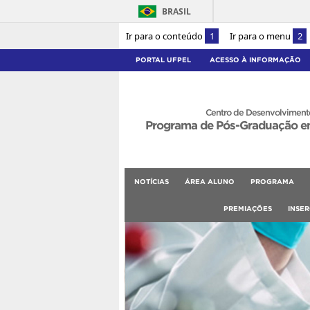
BRASIL
Ir para o conteúdo
1
Ir para o menu
2
PORTAL UFPEL
ACESSO À INFORMAÇÃO
Centro de Desenvolvimento
Programa de Pós-Graduação e
NOTÍCIAS
ÁREA ALUNO
PROGRAMA
PREMIAÇÕES
INSE