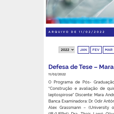
ARQUIVO DE 11/02/2022
JAN
FEV
MAR
Defesa de Tese – Mara
11/02/2022
O Programa de Pós- Graduaçã
“Construção e avaliação de qu
leptospirose” Discente: Mara Andr
Banca Examinadora: Dr. Odir Antôn
Alex Grassmann – (University 
(IB/UFPel) Dra. Thaís Larré Ol