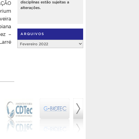
TAÇÃO
disciplinas estão sujeitas a
alterações.
erium
veira
biana
tez –
ARQUIVOS
Larré
Arquivos