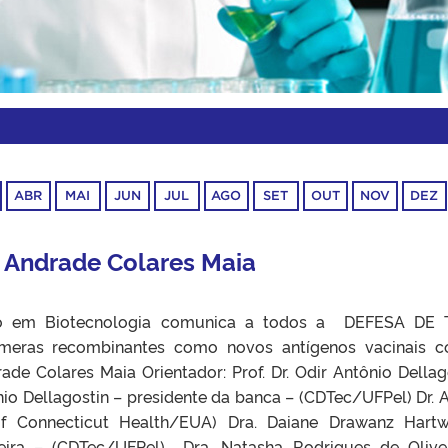
ABR
MAI
JUN
JUL
AGO
SET
OUT
NOV
DEZ
 Andrade Colares Maia
o em Biotecnologia comunica a todos a DEFESA DE 
imeras recombinantes como novos antígenos vacinais c
ade Colares Maia Orientador: Prof. Dr. Odir Antônio Dellag
io Dellagostin – presidente da banca – (CDTec/UFPel) Dr. 
of Connecticut Health/EUA) Dra. Daiane Drawanz Hart
iveira – (CDTec/UFPel) Dra. Natasha Rodrigues de Olive