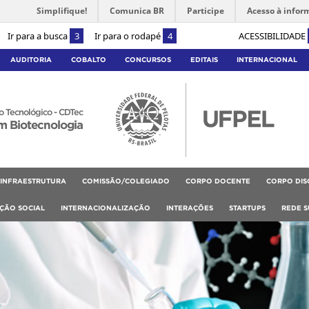
Simplifique!
Comunica BR
Participe
Acesso à infor
Ir para a busca
3
Ir para o rodapé
4
ACESSIBILIDADE
AUDITORIA
COBALTO
CONCURSOS
EDITAIS
INTERNACIONAL
 Tecnológico - CDTec
m Biotecnologia
INFRAESTRUTURA
COMISSÃO/COLEGIADO
CORPO DOCENTE
CORPO DIS
RÇÃO SOCIAL
INTERNACIONALIZAÇÃO
INTERAÇÕES
STARTUPS
REDE S