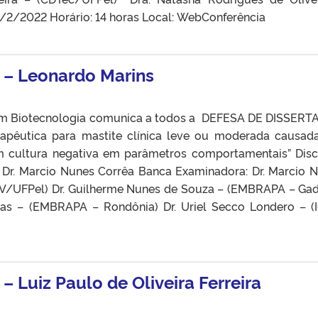
5/2/2022 Horário: 14 horas Local: WebConferência
 – Leonardo Marins
em Biotecnologia comunica a todos a DEFESA DE DISSER
rapêutica para mastite clínica leve ou moderada causad
m cultura negativa em parâmetros comportamentais” Disc
. Dr. Marcio Nunes Corrêa Banca Examinadora: Dr. Marcio 
(FV/UFPel) Dr. Guilherme Nunes de Souza – (EMBRAPA – Ga
Dias – (EMBRAPA – Rondônia) Dr. Uriel Secco Londero – (
– Luiz Paulo de Oliveira Ferreira