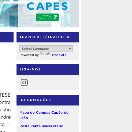
TRANSLATE/TRADUZIR
Powered by
Translate
SIGA-NOS
Instagram
TESE
INFORMAÇÕES
ontra
ostin
Mapa do Campus Capão do
André
Leão
wig –
Restaurante universitário
ira –