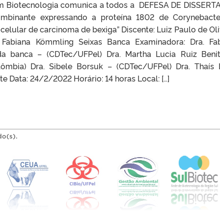
m Biotecnologia comunica a todos a DEFESA DE DISSER
combinante expressando a proteína 1802 de Corynebact
lular de carcinoma de bexiga” Discente: Luiz Paulo de Oli
ra. Fabiana Kömmling Seixas Banca Examinadora: Dra. Fa
da banca – (CDTec/UFPel) Dra. Martha Lucia Ruiz Beni
lômbia) Dra. Sibele Borsuk – (CDTec/UFPel) Dra. Thaís 
e Data: 24/2/2022 Horário: 14 horas Local: […]
do(s).