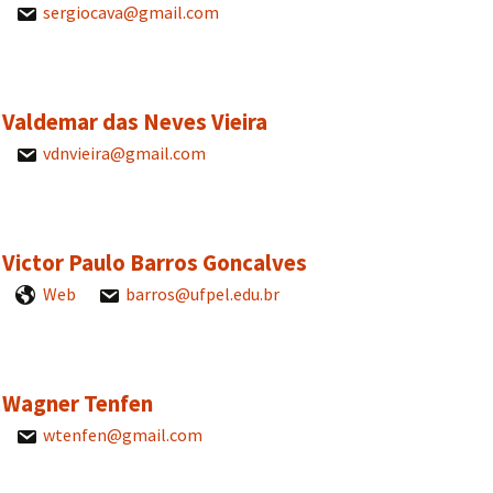
sergiocava@gmail.com
. Valdemar das Neves Vieira
vdnvieira@gmail.com
. Victor Paulo Barros Goncalves
Web
barros@ufpel.edu.br
. Wagner Tenfen
wtenfen@gmail.com