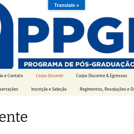
Translate »
ão e Contato
Corpo Docente
Corpo Discente & Egressos
ão
ssertações
Inscrição e Seleção
Discentes de Mestrado
Regimentos, Resoluções e 
es
Discentes de Doutorado
ente
Egressos