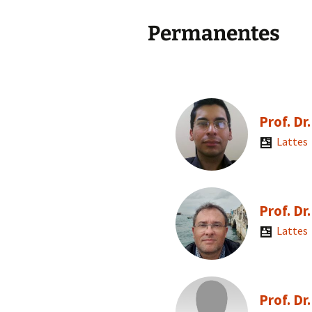
Grupo de Física de
Plasmas e Feixes
Permanentes
Física da Matéria Mole
Grupo Teórico-
Computacional de
Matéria Condensada
Prof. Dr
Laboratório de
Lattes
Supercondutividade e
Magnetismo
Prof. Dr
Lattes
Prof. Dr