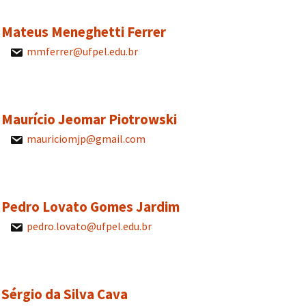
. Mateus Meneghetti Ferrer
mmferrer@ufpel.edu.br
. Maurício Jeomar Piotrowski
mauriciomjp@gmail.com
r. Pedro Lovato Gomes Jardim
pedro.lovato@ufpel.edu.br
. Sérgio da Silva Cava