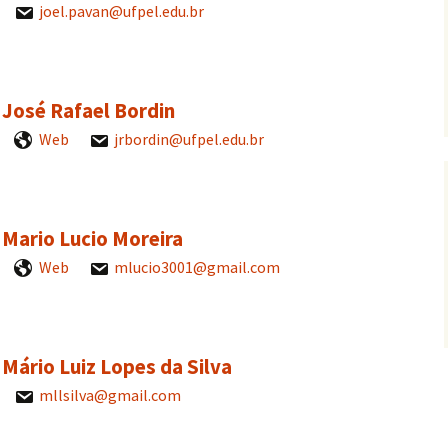
joel.pavan@ufpel.edu.br
. José Rafael Bordin
Web
jrbordin@ufpel.edu.br
. Mario Lucio Moreira
Web
mlucio3001@gmail.com
. Mário Luiz Lopes da Silva
mllsilva@gmail.com