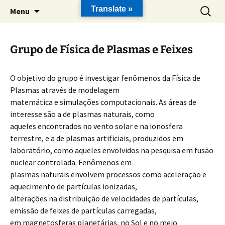
Pular
Pesquis
Translate »
Menu
para
por:
o
conteúdo
Grupo de Física de Plasmas e Feixes
O objetivo do grupo é investigar fenômenos da Física de
Plasmas através de modelagem
matemática e simulações computacionais. As áreas de
interesse são a de plasmas naturais, como
aqueles encontrados no vento solar e na ionosfera
terrestre, e a de plasmas artificiais, produzidos em
laboratório, como aqueles envolvidos na pesquisa em fusão
nuclear controlada. Fenômenos em
plasmas naturais envolvem processos como aceleração e
aquecimento de partículas ionizadas,
alterações na distribuição de velocidades de partículas,
emissão de feixes de partículas carregadas,
em magnetosferas planetárias, no Sol e no meio