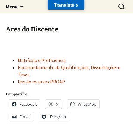
Pular
Pesquis
Translate »
Menu
para
por:
o
conteúdo
Área do Discente
Matrícula e Proficiência
Encaminhamento de Qualificações, Dissertações e
Teses
Uso de recursos PROAP
Compartilhe:
Facebook
X
WhatsApp
E-mail
Telegram