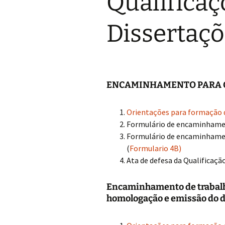
Qualificaç
Grupo de Física de
Plasmas e Feixes
Dissertaçõ
Física da Matéria Mole
Grupo Teórico-
Computacional de
Matéria Condensada
ENCAMINHAMENTO PARA 
Laboratório de
Supercondutividade e
Orientações para formação d
Magnetismo
Formulário de encaminhamen
Formulário de encaminhament
(
Formulario 4B)
Ata de defesa da Qualificação
Encaminhamento de trabalh
homologação e emissão do 