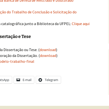
da Banca de Defesa de Mestrado e Doutorado
ão do Trabalho de Conclusão e Solicitação do
a catalográfica junto a Biblioteca da UFPEL:
Clique aqui
sertação e Tese
a Dissertação ou Tese. (
download
)
oração da Dissertação. (
download
)
delo-trabalho-final
tsApp
E-mail
Telegram