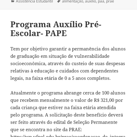
Categorias
Tags
Assistência Estudantil
alimentação
,
auxílio
,
paa
,
prae
Programa Auxílio Pré-
Escolar- PAPE
Tem por objetivo garantir a permanência dos alunos
de graduação em situação de vulnerabilidade
socioeconômica, através do custeio de suas despesas
relativas à educação e cuidados com dependentes
legais, na faixa etária de 0 a 5 anos completos.
Atualmente o programa abrange cerca de 100 alunos
que recebem mensalmente o valor de R$ 321,00 por
cada criança que estiver na faixa etária atendida
pelo programa. A solicitação deste benefício deverá
ser feito através do edital de Seleção Permanente
que se encontra no site da PRAE:
https://wp.ufpel.edu.br/prae/coordenacao_de_integra