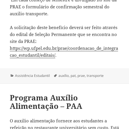
PRAE o formulário de confirmação semestral do
auxilio transporte.
A solicitação deste benefício deverá ser feito através
do edital de Seleção Permanente que se encontra no
site da PRAE:
https://wp.ufpel.edu.br/prae/coordenacao_de_integra
cao_estudantil/editais/
.
Categorias
Tags
Assistência Estudantil
auxílio
,
pat
,
prae
,
transporte
Programa Auxílio
Alimentação – PAA
O auxilio alimentação fornece aos estudantes a
refeição no restaurante universitário sem custo. Está