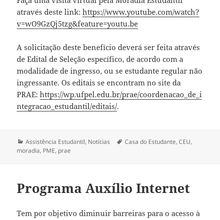
Faça uma visita virtual pela Moradia Estudantil
através deste link:
https://www.youtube.com/watch?
v=wO9GzQj5tzg&feature=youtu.be
A solicitação deste benefício deverá ser feita através
de Edital de Seleção específico, de acordo com a
modalidade de ingresso, ou se estudante regular não
ingressante. Os editais se encontram no site da
PRAE:
https://wp.ufpel.edu.br/prae/coordenacao_de_i
ntegracao_estudantil/editais/
.
Categorias
Tags
Assistência Estudantil
,
Notícias
Casa do Estudante
,
CEU
,
moradia
,
PME
,
prae
Programa Auxílio Internet
Tem por objetivo diminuir barreiras para o acesso à