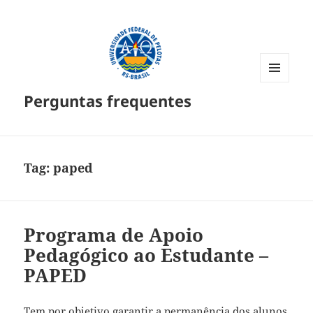
MENU
Perguntas frequentes
E
WIDGETS
Tag:
paped
Programa de Apoio
Pedagógico ao Estudante –
PAPED
Tem por objetivo garantir a permanência dos alunos