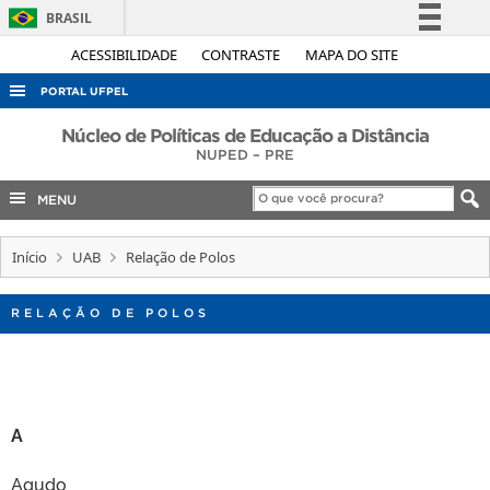
BRASIL
Simplifique!
ACESSIBILIDADE
CONTRASTE
MAPA DO SITE
Comunica BR
PORTAL UFPEL
Participe
ACESSO À INFORMAÇÃO
Núcleo de Políticas de Educação a Distância
Acesso à informação
NUPED – PRE
AUDITORIA
Legislação
MENU
COBALTO
Canais
CONCURSOS
Início
UAB
Relação de Polos
EDITAIS
RELAÇÃO DE POLOS
INTERNACIONAL
OUVIDORIA
PORTARIAS
TELEFONES
A
Agudo