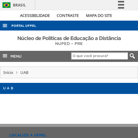
BRASIL
Simplifique!
ACESSIBILIDADE
CONTRASTE
MAPA DO SITE
Comunica BR
PORTAL UFPEL
Participe
ACESSO À INFORMAÇÃO
Núcleo de Políticas de Educação a Distância
Acesso à informação
NUPED – PRE
AUDITORIA
Legislação
MENU
COBALTO
Canais
CONCURSOS
Início
UAB
EDITAIS
UAB
INTERNACIONAL
OUVIDORIA
PORTARIAS
TELEFONES
LOCALIZE A UFPEL