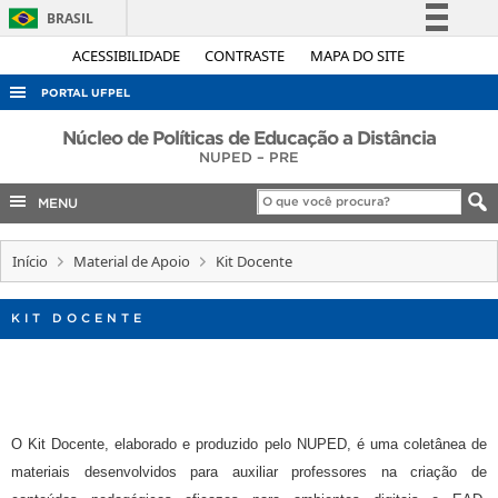
BRASIL
Simplifique!
ACESSIBILIDADE
CONTRASTE
MAPA DO SITE
Comunica BR
PORTAL UFPEL
Participe
ACESSO À INFORMAÇÃO
Núcleo de Políticas de Educação a Distância
Acesso à informação
NUPED – PRE
AUDITORIA
Legislação
MENU
COBALTO
Canais
CONCURSOS
Início
Material de Apoio
Kit Docente
EDITAIS
KIT DOCENTE
INTERNACIONAL
OUVIDORIA
PORTARIAS
TELEFONES
O Kit Docente, elaborado e produzido pelo NUPED, é uma coletânea de
materiais desenvolvidos para auxiliar professores na criação de