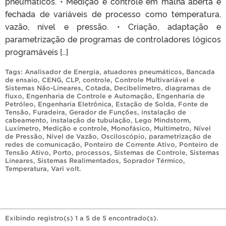
pneumáticos. • Medição e controle em malha aberta e
fechada de variáveis de processo como temperatura,
vazão, nível e pressão. • Criação, adaptação e
parametrização de programas de controladores lógicos
programáveis […]
Tags:
Analisador de Energia
,
atuadores pneumáticos
,
Bancada
de ensaio
,
CENG
,
CLP
,
controle
,
Controle Multivariável e
Sistemas Não-Lineares
,
Cotada
,
Decibelímetro
,
diagramas de
fluxo
,
Engenharia de Controle e Automação
,
Engenharia de
Petróleo
,
Engenharia Eletrônica
,
Estação de Solda
,
Fonte de
Tensão
,
Furadeira
,
Gerador de Funções
,
instalação de
cabeamento
,
instalação de tubulação
,
Lego Mindstorm
,
Luxímetro
,
Medição e controle
,
Monofásico
,
Multímetro
,
Nível
de Pressão
,
Nível de Vazão
,
Osciloscópio
,
parametrização de
redes de comunicação
,
Ponteiro de Corrente Ativo
,
Ponteiro de
Tensão Ativo
,
Porto
,
processos
,
Sistemas de Controle
,
Sistemas
Lineares
,
Sistemas Realimentados
,
Soprador Térmico
,
Temperatura
,
Vari volt
.
Exibindo registro(s) 1 a 5 de 5 encontrado(s).