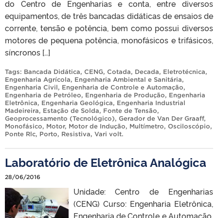
do Centro de Engenharias e conta, entre diversos
equipamentos, de três bancadas didáticas de ensaios de
corrente, tensão e potência, bem como possui diversos
motores de pequena potência, monofásicos e trifásicos,
síncronos […]
Tags:
Bancada Didática
,
CENG
,
Cotada
,
Decada
,
Eletrotécnica
,
Engenharia Agrícola
,
Engenharia Ambiental e Sanitária
,
Engenharia Civil
,
Engenharia de Controle e Automação
,
Engenharia de Petróleo
,
Engenharia de Produção
,
Engenharia
Eletrônica
,
Engenharia Geológica
,
Engenharia Industrial
Madeireira
,
Estação de Solda
,
Fonte de Tensão
,
Geoprocessamento (Tecnológico)
,
Gerador de Van Der Graaff
,
Monofásico
,
Motor
,
Motor de Indução
,
Multímetro
,
Osciloscópio
,
Ponte Rlc
,
Porto
,
Resistiva
,
Vari volt
.
Laboratório de Eletrônica Analógica
28/06/2016
Unidade: Centro de Engenharias
(CENG) Curso: Engenharia Eletrônica,
Engenharia de Controle e Automação.