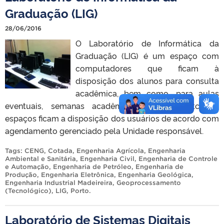
Graduação (LIG)
28/06/2016
O Laboratório de Informática da
Graduação (LIG) é um espaço com
computadores que ficam à
disposição dos alunos para consulta
acadêmica, bem como, para aulas
eventuais, semanas acadêmicas, projetos, etc. Os
espaços ficam a disposição dos usuários de acordo com
agendamento gerenciado pela Unidade responsável.
Tags:
CENG
,
Cotada
,
Engenharia Agrícola
,
Engenharia
Ambiental e Sanitária
,
Engenharia Civil
,
Engenharia de Controle
e Automação
,
Engenharia de Petróleo
,
Engenharia de
Produção
,
Engenharia Eletrônica
,
Engenharia Geológica
,
Engenharia Industrial Madeireira
,
Geoprocessamento
(Tecnológico)
,
LIG
,
Porto
.
Laboratório de Sistemas Digitais