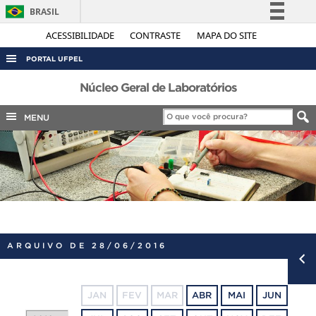
BRASIL
Simplifique!
ACESSIBILIDADE
CONTRASTE
MAPA DO SITE
Comunica BR
PORTAL UFPEL
Participe
ACESSO À INFORMAÇÃO
Núcleo Geral de Laboratórios
Acesso à informação
AUDITORIA
MENU
Legislação
COBALTO
Canais
CONCURSOS
EDITAIS
INTERNACIONAL
OUVIDORIA
ARQUIVO DE 28/06/2016
PORTARIAS
TELEFONES
JAN
FEV
MAR
ABR
MAI
JUN