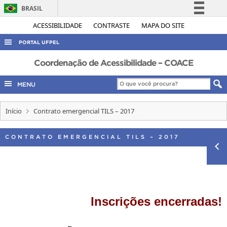
BRASIL
Simplifique!
ACESSIBILIDADE
CONTRASTE
MAPA DO SITE
Comunica BR
PORTAL UFPEL
Participe
ACESSO À INFORMAÇÃO
Coordenação de Acessibilidade – COACE
Acesso à informação
AUDITORIA
MENU
Legislação
COBALTO
Canais
Início
Contrato emergencial TILS – 2017
CONCURSOS
EDITAIS
CONTRATO EMERGENCIAL TILS – 2017
INTERNACIONAL
OUVIDORIA
PORTARIAS
TELEFONES
Inscrições encerradas!