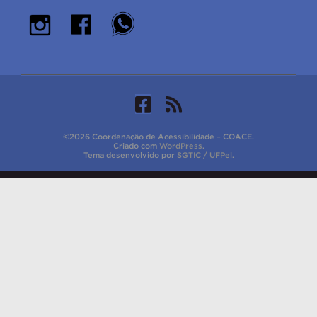
©2026 Coordenação de Acessibilidade – COACE.
Criado com
WordPress
.
Tema desenvolvido por
SGTIC / UFPel
.