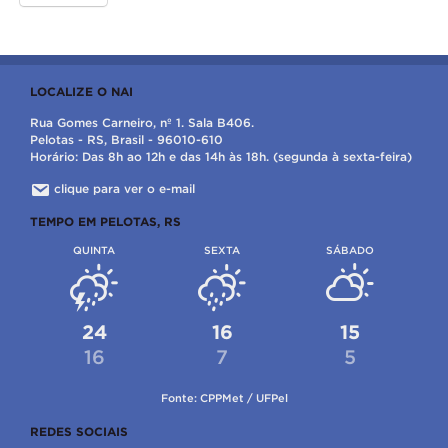
LOCALIZE O NAI
Rua Gomes Carneiro, nº 1. Sala B406.
Pelotas - RS, Brasil - 96010-610
Horário: Das 8h ao 12h e das 14h às 18h. (segunda à sexta-feira)
clique para ver o e-mail
TEMPO EM PELOTAS, RS
QUINTA
SEXTA
SÁBADO
24
16
15
16
7
5
Fonte: CPPMet / UFPel
REDES SOCIAIS