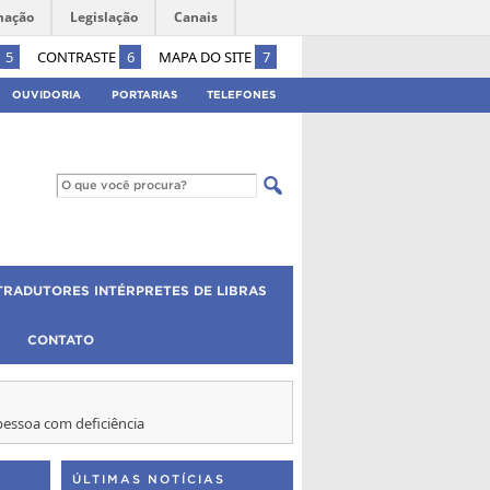
mação
Legislação
Canais
5
CONTRASTE
6
MAPA DO SITE
7
OUVIDORIA
PORTARIAS
TELEFONES
TRADUTORES INTÉRPRETES DE LIBRAS
CONTATO
pessoa com deficiência
ÚLTIMAS NOTÍCIAS