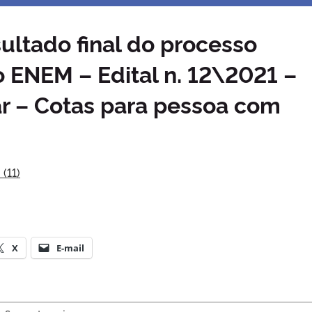
sultado final do processo
o ENEM – Edital n. 12\2021 –
 – Cotas para pessoa com
(11)
X
E-mail