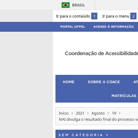
BRASIL
Ir para o conteúdo
1
Ir para o menu
2
PORTAL UFPEL
ACESSO À INFORMAÇÃO
Coordenação de Acessibilidad
HOME
SOBRE A COACE
A
MATRÍCULAS
Início
2021
Agosto
19
NAI divulga o resultado final do processo 
SEM CATEGORIA
>