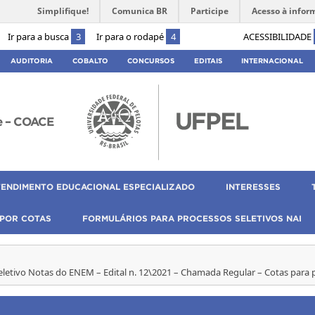
Simplifique!
Comunica BR
Participe
Acesso à infor
Ir para a busca
3
Ir para o rodapé
4
ACESSIBILIDADE
AUDITORIA
COBALTO
CONCURSOS
EDITAIS
INTERNACIONAL
e – COACE
TENDIMENTO EDUCACIONAL ESPECIALIZADO
INTERESSES
 POR COTAS
FORMULÁRIOS PARA PROCESSOS SELETIVOS NAI
seletivo Notas do ENEM – Edital n. 12\2021 – Chamada Regular – Cotas para 