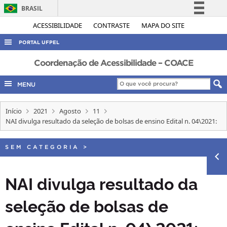
BRASIL
Simplifique!
ACESSIBILIDADE
CONTRASTE
MAPA DO SITE
Comunica BR
PORTAL UFPEL
Participe
ACESSO À INFORMAÇÃO
Coordenação de Acessibilidade – COACE
Acesso à informação
AUDITORIA
MENU
Legislação
COBALTO
Canais
Início
2021
Agosto
11
CONCURSOS
NAI divulga resultado da seleção de bolsas de ensino Edital n. 04\2021:
EDITAIS
INTERNACIONAL
SEM CATEGORIA
>
OUVIDORIA
NAI divulga resultado da
PORTARIAS
seleção de bolsas de
TELEFONES