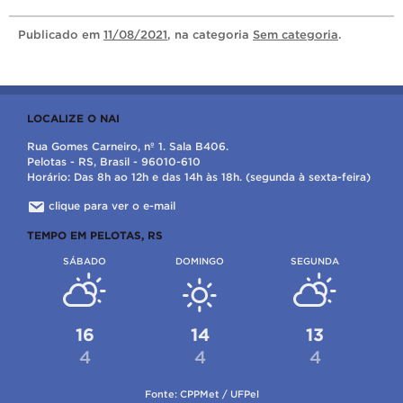
Publicado
em
11/08/2021
, na categoria
Sem categoria
.
LOCALIZE O NAI
Rua Gomes Carneiro, nº 1. Sala B406.
Pelotas - RS, Brasil - 96010-610
Horário: Das 8h ao 12h e das 14h às 18h. (segunda à sexta-feira)
clique para ver o e-mail
TEMPO EM PELOTAS, RS
SÁBADO
DOMINGO
SEGUNDA
16
14
13
4
4
4
Fonte: CPPMet / UFPel