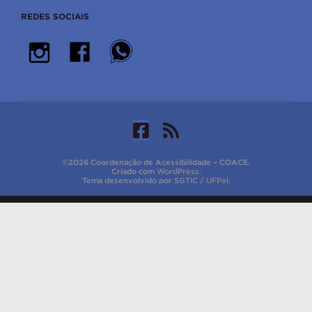
REDES SOCIAIS
©2026 Coordenação de Acessibilidade – COACE.
Criado com
WordPress
.
Tema desenvolvido por
SGTIC / UFPel
.