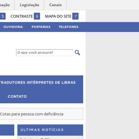
mação
Legislação
Canais
5
CONTRASTE
6
MAPA DO SITE
7
OUVIDORIA
PORTARIAS
TELEFONES
TRADUTORES INTÉRPRETES DE LIBRAS
CONTATO
- Cotas para pessoa com deficiência
ÚLTIMAS NOTÍCIAS
Últimas