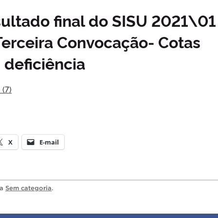
sultado final do SISU 2021\01
 Terceira Convocação- Cotas
deficiência
 (7)
X
E-mail
ia
Sem categoria
.