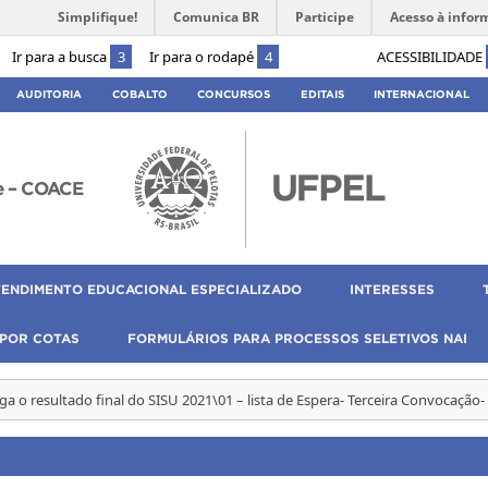
Simplifique!
Comunica BR
Participe
Acesso à infor
Ir para a busca
3
Ir para o rodapé
4
ACESSIBILIDADE
AUDITORIA
COBALTO
CONCURSOS
EDITAIS
INTERNACIONAL
e – COACE
TENDIMENTO EDUCACIONAL ESPECIALIZADO
INTERESSES
 POR COTAS
FORMULÁRIOS PARA PROCESSOS SELETIVOS NAI
ga o resultado final do SISU 2021\01 – lista de Espera- Terceira Convocação