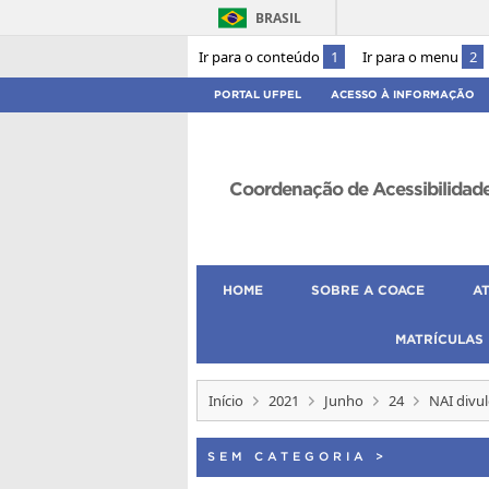
BRASIL
Ir para o conteúdo
1
Ir para o menu
2
PORTAL UFPEL
ACESSO À INFORMAÇÃO
Coordenação de Acessibilidad
HOME
SOBRE A COACE
A
MATRÍCULAS
Início
2021
Junho
24
NAI divul
SEM CATEGORIA
>