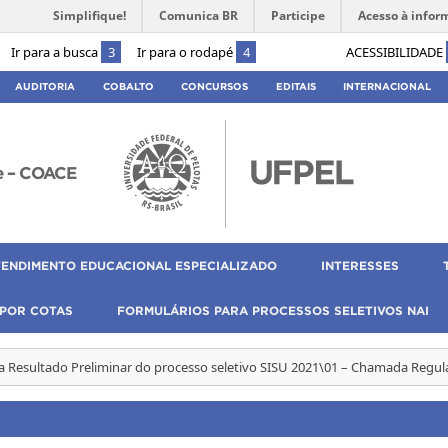
Simplifique!
Comunica BR
Participe
Acesso à infor
Ir para a busca
3
Ir para o rodapé
4
ACESSIBILIDADE
AUDITORIA
COBALTO
CONCURSOS
EDITAIS
INTERNACIONAL
e – COACE
TENDIMENTO EDUCACIONAL ESPECIALIZADO
INTERESSES
 POR COTAS
FORMULÁRIOS PARA PROCESSOS SELETIVOS NAI
a Resultado Preliminar do processo seletivo SISU 2021\01 – Chamada Regula