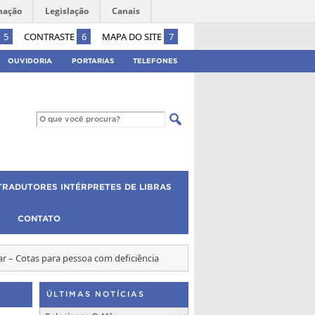
mação
Legislação
Canais
5
CONTRASTE
6
MAPA DO SITE
7
OUVIDORIA
PORTARIAS
TELEFONES
TRADUTORES INTÉRPRETES DE LIBRAS
CONTATO
r – Cotas para pessoa com deficiência
ÚLTIMAS NOTÍCIAS
Últimas