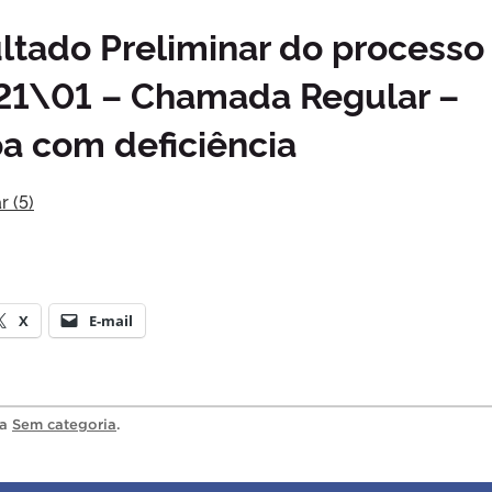
ltado Preliminar do processo
021\01 – Chamada Regular –
a com deficiência
r (5)
X
E-mail
ia
Sem categoria
.