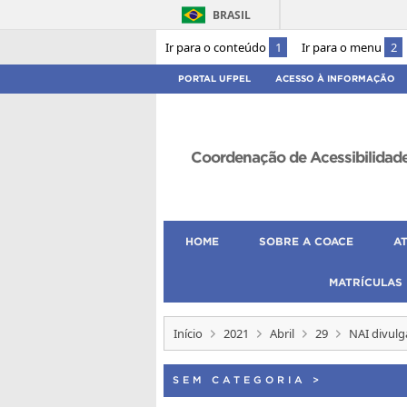
BRASIL
Ir para o conteúdo
1
Ir para o menu
2
PORTAL UFPEL
ACESSO À INFORMAÇÃO
Coordenação de Acessibilidad
HOME
SOBRE A COACE
A
MATRÍCULAS
Início
2021
Abril
29
NAI divulg
SEM CATEGORIA
>