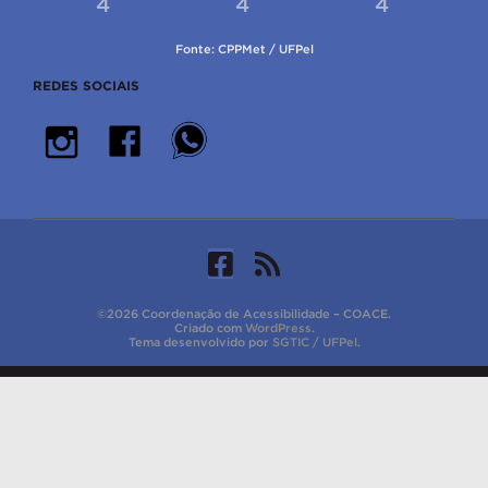
4
4
4
Fonte: CPPMet / UFPel
REDES SOCIAIS
©2026 Coordenação de Acessibilidade – COACE.
Criado com
WordPress
.
Tema desenvolvido por
SGTIC / UFPel
.