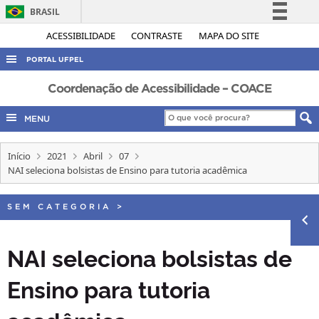
BRASIL
Simplifique!
ACESSIBILIDADE
CONTRASTE
MAPA DO SITE
Comunica BR
PORTAL UFPEL
Participe
ACESSO À INFORMAÇÃO
Coordenação de Acessibilidade – COACE
Acesso à informação
AUDITORIA
MENU
Legislação
COBALTO
Canais
Início
2021
Abril
07
CONCURSOS
NAI seleciona bolsistas de Ensino para tutoria acadêmica
EDITAIS
INTERNACIONAL
SEM CATEGORIA
>
OUVIDORIA
NAI seleciona bolsistas de
PORTARIAS
Ensino para tutoria
TELEFONES