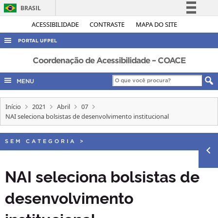
BRASIL
Simplifique!
ACESSIBILIDADE
CONTRASTE
MAPA DO SITE
Comunica BR
PORTAL UFPEL
Participe
ACESSO À INFORMAÇÃO
Coordenação de Acessibilidade – COACE
Acesso à informação
AUDITORIA
MENU
Legislação
COBALTO
Canais
Início
2021
Abril
07
CONCURSOS
NAI seleciona bolsistas de desenvolvimento institucional
EDITAIS
INTERNACIONAL
SEM CATEGORIA
>
OUVIDORIA
NAI seleciona bolsistas de
PORTARIAS
desenvolvimento
TELEFONES