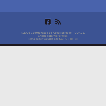
©2026 Coordenação de Acessibilidade – COACE.
Criado com
WordPress
.
Tema desenvolvido por
SGTIC / UFPel
.