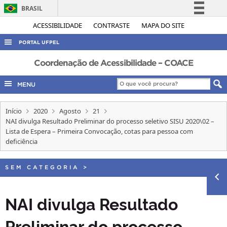
BRASIL
Simplifique!
ACESSIBILIDADE
CONTRASTE
MAPA DO SITE
Comunica BR
PORTAL UFPEL
Participe
ACESSO À INFORMAÇÃO
Coordenação de Acessibilidade – COACE
Acesso à informação
AUDITORIA
MENU
Legislação
COBALTO
Canais
Início
2020
Agosto
21
CONCURSOS
NAI divulga Resultado Preliminar do processo seletivo SISU 2020\02 –
EDITAIS
Lista de Espera – Primeira Convocação, cotas para pessoa com
deficiência
INTERNACIONAL
OUVIDORIA
SEM CATEGORIA
>
PORTARIAS
NAI divulga Resultado
TELEFONES
Preliminar do processo