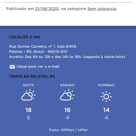
Publicado
em
21/08/2020
, na categoria
Sem categoria
.
LOCALIZE O NAI
Rua Gomes Carneiro, nº 1. Sala B406.
Pelotas - RS, Brasil - 96010-610
Horário: Das 8h ao 12h e das 14h às 18h. (segunda à sexta-feira)
clique para ver o e-mail
TEMPO EM PELOTAS, RS
SEXTA
SÁBADO
DOMINGO
18
16
14
6
4
4
Fonte: CPPMet / UFPel