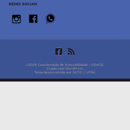
REDES SOCIAIS
©2026 Coordenação de Acessibilidade – COACE.
Criado com
WordPress
.
Tema desenvolvido por
SGTIC / UFPel
.