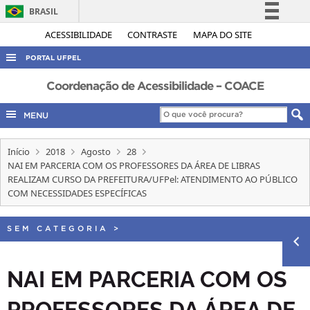
BRASIL
Simplifique!
ACESSIBILIDADE
CONTRASTE
MAPA DO SITE
Comunica BR
PORTAL UFPEL
Participe
ACESSO À INFORMAÇÃO
Coordenação de Acessibilidade – COACE
Acesso à informação
AUDITORIA
MENU
Legislação
COBALTO
Canais
Início
2018
Agosto
28
CONCURSOS
NAI EM PARCERIA COM OS PROFESSORES DA ÁREA DE LIBRAS
EDITAIS
REALIZAM CURSO DA PREFEITURA/UFPel: ATENDIMENTO AO PÚBLICO
COM NECESSIDADES ESPECÍFICAS
INTERNACIONAL
OUVIDORIA
SEM CATEGORIA
>
PORTARIAS
NAI EM PARCERIA COM OS
TELEFONES
PROFESSORES DA ÁREA DE