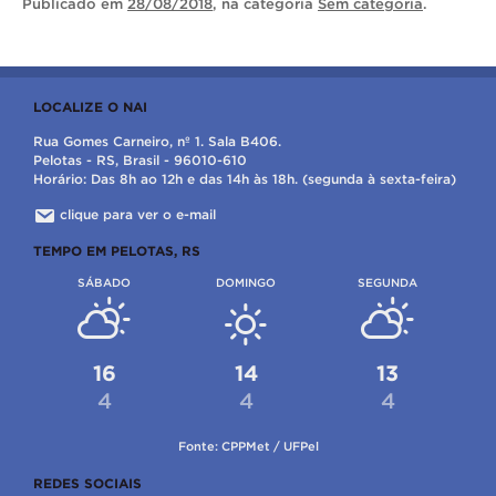
Publicado
em
28/08/2018
, na categoria
Sem categoria
.
LOCALIZE O NAI
Rua Gomes Carneiro, nº 1. Sala B406.
Pelotas - RS, Brasil - 96010-610
Horário: Das 8h ao 12h e das 14h às 18h. (segunda à sexta-feira)
clique para ver o e-mail
TEMPO EM PELOTAS, RS
SÁBADO
DOMINGO
SEGUNDA
16
14
13
4
4
4
Fonte: CPPMet / UFPel
REDES SOCIAIS