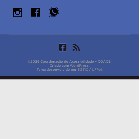
©2026 Coordenação de Acessibilidade – COACE.
Criado com
WordPress
.
Tema desenvolvido por
SGTIC / UFPel
.