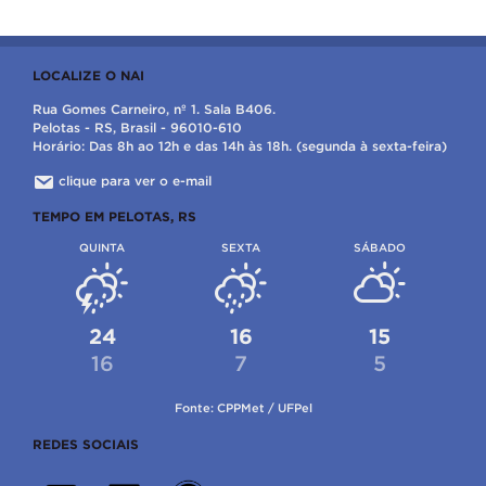
LOCALIZE O NAI
Rua Gomes Carneiro, nº 1. Sala B406.
Pelotas - RS, Brasil - 96010-610
Horário: Das 8h ao 12h e das 14h às 18h. (segunda à sexta-feira)
clique para ver o e-mail
TEMPO EM PELOTAS, RS
QUINTA
SEXTA
SÁBADO
24
16
15
16
7
5
Fonte: CPPMet / UFPel
REDES SOCIAIS