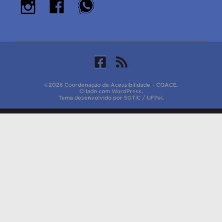
©2026 Coordenação de Acessibilidade – COACE.
Criado com
WordPress
.
Tema desenvolvido por
SGTIC / UFPel
.