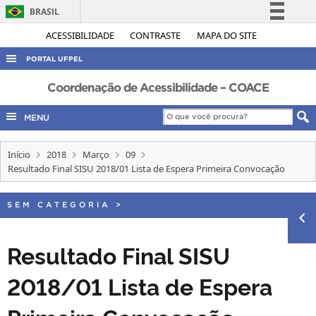
BRASIL
Simplifique!
ACESSIBILIDADE
CONTRASTE
MAPA DO SITE
Comunica BR
PORTAL UFPEL
Participe
ACESSO À INFORMAÇÃO
Coordenação de Acessibilidade – COACE
Acesso à informação
AUDITORIA
MENU
Legislação
COBALTO
Canais
Início
2018
Março
09
CONCURSOS
Resultado Final SISU 2018/01 Lista de Espera Primeira Convocação
EDITAIS
INTERNACIONAL
SEM CATEGORIA
>
OUVIDORIA
Resultado Final SISU
PORTARIAS
2018/01 Lista de Espera
TELEFONES