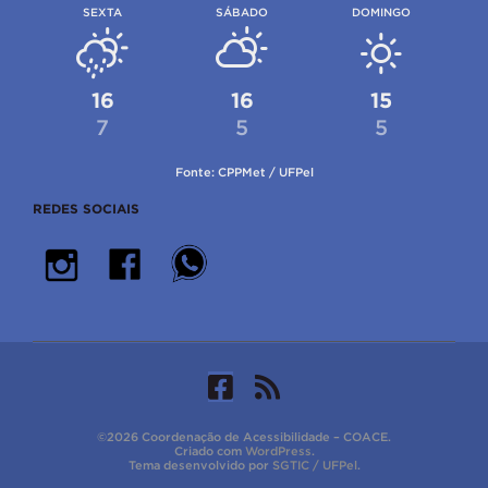
SEXTA
SÁBADO
DOMINGO
16
16
15
7
5
5
Fonte: CPPMet / UFPel
REDES SOCIAIS
©2026 Coordenação de Acessibilidade – COACE.
Criado com
WordPress
.
Tema desenvolvido por
SGTIC / UFPel
.