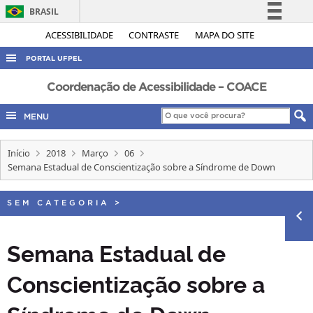
BRASIL
Simplifique!
ACESSIBILIDADE
CONTRASTE
MAPA DO SITE
Comunica BR
PORTAL UFPEL
Participe
ACESSO À INFORMAÇÃO
Coordenação de Acessibilidade – COACE
Acesso à informação
AUDITORIA
MENU
Legislação
COBALTO
Canais
Início
2018
Março
06
CONCURSOS
Semana Estadual de Conscientização sobre a Síndrome de Down
EDITAIS
INTERNACIONAL
SEM CATEGORIA
>
OUVIDORIA
Semana Estadual de
PORTARIAS
Conscientização sobre a
TELEFONES