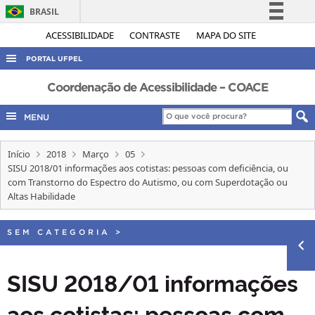
BRASIL
Simplifique!
ACESSIBILIDADE
CONTRASTE
MAPA DO SITE
Comunica BR
PORTAL UFPEL
Participe
ACESSO À INFORMAÇÃO
Coordenação de Acessibilidade – COACE
Acesso à informação
AUDITORIA
MENU
Legislação
COBALTO
Canais
Início
2018
Março
05
CONCURSOS
SISU 2018/01 informações aos cotistas: pessoas com deficiência, ou
EDITAIS
com Transtorno do Espectro do Autismo, ou com Superdotação ou
Altas Habilidade
INTERNACIONAL
OUVIDORIA
SEM CATEGORIA
>
PORTARIAS
SISU 2018/01 informações
TELEFONES
aos cotistas: pessoas com