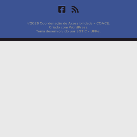
©2026 Coordenação de Acessibilidade – COACE.
Criado com
WordPress
.
Tema desenvolvido por
SGTIC / UFPel
.