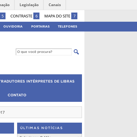
mação
Legislação
Canais
5
CONTRASTE
6
MAPA DO SITE
7
OUVIDORIA
PORTARIAS
TELEFONES
TRADUTORES INTÉRPRETES DE LIBRAS
CONTATO
017
ÚLTIMAS NOTÍCIAS
Últimas