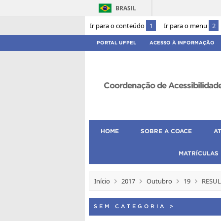
BRASIL
Ir para o conteúdo
1
Ir para o menu
2
PORTAL UFPEL
ACESSO À INFORMAÇÃO
Coordenação de Acessibilidad
HOME
SOBRE A COACE
A
MATRÍCULAS
Início
2017
Outubro
19
RESUL
SEM CATEGORIA
>