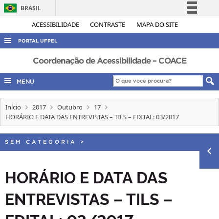
BRASIL
Simplifique!
ACESSIBILIDADE
CONTRASTE
MAPA DO SITE
Comunica BR
PORTAL UFPEL
Participe
ACESSO À INFORMAÇÃO
Coordenação de Acessibilidade – COACE
Acesso à informação
AUDITORIA
MENU
Legislação
COBALTO
Canais
Início
2017
Outubro
17
CONCURSOS
HORÁRIO E DATA DAS ENTREVISTAS – TILS – EDITAL: 03/2017
EDITAIS
INTERNACIONAL
SEM CATEGORIA
>
OUVIDORIA
HORÁRIO E DATA DAS
PORTARIAS
ENTREVISTAS – TILS –
TELEFONES