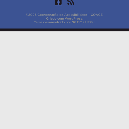
©2026 Coordenação de Acessibilidade – COACE.
Criado com
WordPress
.
Tema desenvolvido por
SGTIC / UFPel
.