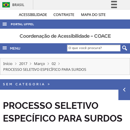
BRASIL
Simplifique!
ACESSIBILIDADE
CONTRASTE
MAPA DO SITE
Comunica BR
PORTAL UFPEL
Participe
ACESSO À INFORMAÇÃO
Coordenação de Acessibilidade – COACE
Acesso à informação
AUDITORIA
MENU
Legislação
COBALTO
Canais
Início
2017
Março
02
CONCURSOS
PROCESSO SELETIVO ESPECÍFICO PARA SURDOS
EDITAIS
INTERNACIONAL
SEM CATEGORIA
>
OUVIDORIA
PROCESSO SELETIVO
PORTARIAS
ESPECÍFICO PARA SURDOS
TELEFONES