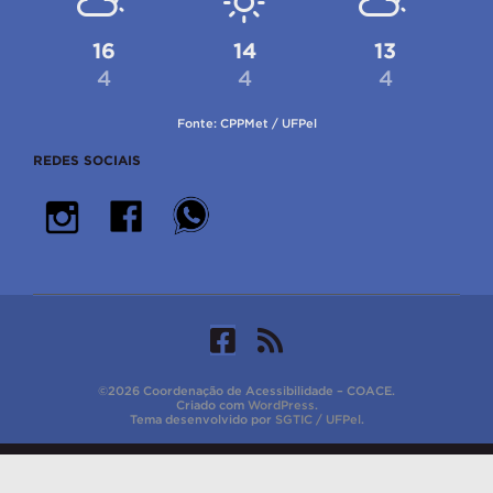
16
14
13
4
4
4
Fonte: CPPMet / UFPel
REDES SOCIAIS
©2026 Coordenação de Acessibilidade – COACE.
Criado com
WordPress
.
Tema desenvolvido por
SGTIC / UFPel
.